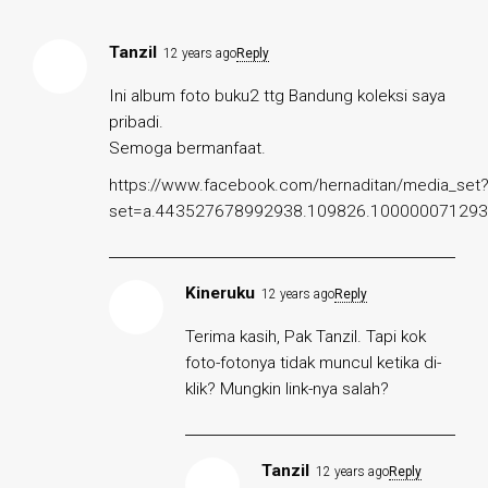
Tanzil
12 years ago
Reply
Ini album foto buku2 ttg Bandung koleksi saya
pribadi.
Semoga bermanfaat.
https://www.facebook.com/hernaditan/media_set
set=a.443527678992938.109826.10000007129
Kineruku
12 years ago
Reply
Terima kasih, Pak Tanzil. Tapi kok
foto-fotonya tidak muncul ketika di-
klik? Mungkin link-nya salah?
Tanzil
12 years ago
Reply