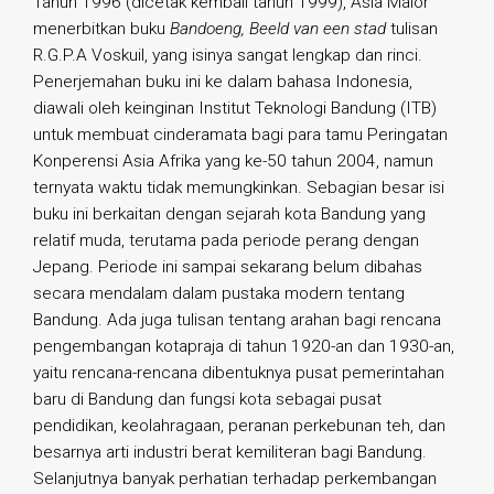
Tahun 1996 (dicetak kembali tahun 1999), Asia Maior
menerbitkan buku
Bandoeng, Beeld van een stad
tulisan
R.G.P.A Voskuil, yang isinya sangat lengkap dan rinci.
Penerjemahan buku ini ke dalam bahasa Indonesia,
diawali oleh keinginan Institut Teknologi Bandung (ITB)
untuk membuat cinderamata bagi para tamu Peringatan
Konperensi Asia Afrika yang ke-50 tahun 2004, namun
ternyata waktu tidak memungkinkan. Sebagian besar isi
buku ini berkaitan dengan sejarah kota Bandung yang
relatif muda, terutama pada periode perang dengan
Jepang. Periode ini sampai sekarang belum dibahas
secara mendalam dalam pustaka modern tentang
Bandung. Ada juga tulisan tentang arahan bagi rencana
pengembangan kotapraja di tahun 1920-an dan 1930-an,
yaitu rencana-rencana dibentuknya pusat pemerintahan
baru di Bandung dan fungsi kota sebagai pusat
pendidikan, keolahragaan, peranan perkebunan teh, dan
besarnya arti industri berat kemiliteran bagi Bandung.
Selanjutnya banyak perhatian terhadap perkembangan