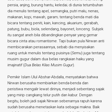
persia, anjing, burung hantu, keledai; di dunia tetumbuhan
dia menulis tentang apel, semangka, putri malu, nenas,
makanan, kopi, mawah, garam; tentang benda mati dia
bicara tentang peniti, kain, kancing, akuarium, gerabah,
patung, bubu, biola, selendang, bayonet, lonceng. Subjek
itu sangat aneh bila dibandingkan penyair yang gemar
bicara cinta atau romantisme. Tapi bukan pula Nirwan anti
membicarakan perasaannya, sebab dia menyisakan
ruang untuk menulis tentang puisinya (
Semu
) juga tentang
musim gugur dalam dua belas rangkaian haiku yang
imajinatif (
Dua Belas Kilas Musim Gugur
).
Pemikir Islam Ulul Abshar-Abdalla, menyatakan bahwa
Nirwan berusaha membiarkan benda-benda dan
peristiwa mengalir lewat dirinya, menjadi sebentang sajak
yang mirip cangkang telur putih dan kabur. Dengan
begitu, boleh jadi sajak Nirwan sebenarnya rapuh karena
sudah berusaha menetaskan kata sebagai makna. Baik