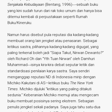
Senjakala Kebudayaan
(Bentang, 1996)
-sebuah buku
—
yang kini sudah turun dari rak toko umum dan hanya bisa
ditemui kembali di perpustakaan seperti Rumah
Buku/Kineruku.
Namun harus disebut pula reputasi dia kadang-kadang
membuat orang lain jengkel atau penasaran. Sebagai
kritikus sastra, pilihannya kadang-kadang digugat, yang
paling terkenal boleh jadi “Siapa Takut, Nirwan Dewanto?”
oleh Richard Oh dan “Yth Tuan Nirwan” oleh Damhuri
Muhammad
isinya kira-kira debat seputar kritik dan
—
standardisasi penilaian karya sastra. Saya sendiri
menganggap reputasi ND di Indonesia mirip dengan
Michiko Kakutani di AS—kritikus buku
The New York
Times
. Michiko dijuluki “kritikus yang paling ditakuti
sedunia.” Keberanian Michiko memuji atau mengecam
buku membuat posisinya sering ekstrem. Sebagian
penulis jengkel sekali padanya. Saya juga tahu satu-dua