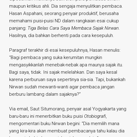
maupun kritikus ahli. Dia sengaja menyulitkan pembaca.
Hasan Aspahani, seorang penyair produktif, berusaha
memahami puisi-puisi ND dalam rangkaian esai cukup
panjang:
Tiga Belas Cara Saya Membaca Sajak Nirwan
.
Hasilnya, dia bahkan berhenti pada cara kesepuluh.
Paragraf terakhir di esai kesepuluhnya, Hasan menulis:
“Bagi pembaca yang suka kerumitan mungkin
mengasyikkanlah menebak-nebak apa maunya sajak itu.
Bagi saya, tidak. Ini sajak melelahkan. Dan saya kesal
karena perburuan saya sepertinya sia-sia. Tapi, bukankah
Nirwan sudah mewanti-wanti agar pembaca jangan
berburu lambang dalam sajaknya?”
Via email, Saut Situmorang, penyair asal Yogyakarta yang
baru-baru ini menerbitkan buku puisi
Otobiografi
,
mengomentari buku Nirwan begini: “Dia memilih mana
yang kira-kira akan membuat pembacanya tahu kalau dia