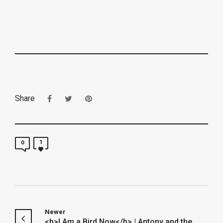
Share
1
0
Newer
<b>I Am a Bird Now</b> | Antony and the