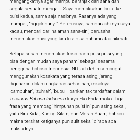
mengangkatnya agar mampu beranjak dari sana dan
segala sesuatu mengalir. Saya memaksakan lanjut ke
puisi kedua, sama saja nasibnya. Rasanya ada yang
mampat, “nggak bunyi.” Seterusnya, sampai akhirnya saya
kacau, mencari dari halaman sana-sini, berusaha
menemukan puisi yang kira-kira bisa pahami atau nikmati.
Betapa susah menemukan frasa pada puisi-puisi yang
bisa dengan mudah saya pahami sebagai sesama
pengguna bahasa Indonesia. ND jauh lebih semangat
menggunakan kosakata yang terasa asing, jarang
digunakan dalam ungkapan sehari-hari, misalnya
‘campuhan’, ‘zuhrah’, ‘bubu’—bahkan tak terdaftar dalam
Tesaurus Bahasa Indonesia
karya Eko Endarmoko. Tiga
frasa yang membagi himpunan puisi ini pun asing sekali,
yaitu Biru Kidal, Kuning Silam, dan Merah Suam; bahkan
makna tersirat ketiganya pun sulit sekali diraba apa
maksudnya.