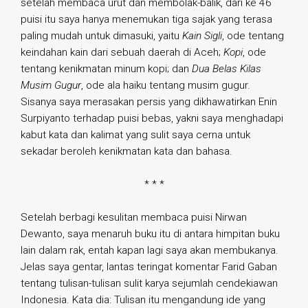
setelah membaca urut dan membolak-balik, dari ke 46
puisi itu saya hanya menemukan tiga sajak yang terasa
paling mudah untuk dimasuki, yaitu
Kain Sigli
, ode tentang
keindahan kain dari sebuah daerah di Aceh;
Kopi
, ode
tentang kenikmatan minum kopi; dan
Dua Belas Kilas
Musim Gugur
, ode ala haiku tentang musim gugur.
Sisanya saya merasakan persis yang dikhawatirkan Enin
Surpiyanto terhadap puisi bebas, yakni saya menghadapi
kabut kata dan kalimat yang sulit saya cerna untuk
sekadar beroleh kenikmatan kata dan bahasa.
* * *
Setelah berbagi kesulitan membaca puisi Nirwan
Dewanto, saya menaruh buku itu di antara himpitan buku
lain dalam rak, entah kapan lagi saya akan membukanya.
Jelas saya gentar, lantas teringat komentar Farid Gaban
tentang tulisan-tulisan sulit karya sejumlah cendekiawan
Indonesia. Kata dia: Tulisan itu mengandung ide yang