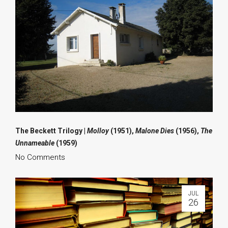
The Beckett Trilogy
|
Molloy
(1951),
Malone Dies
(1956),
The
Unnameable
(1959)
No Comments
JUL
26