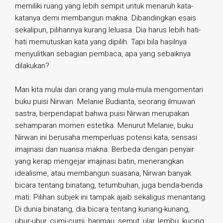
memiliki ruang yang lebih sempit untuk menaruh kata-
katanya demi membangun makna. Dibandingkan esais
sekalipun, pilihannya kurang leluasa. Dia harus lebih hati-
hati memutuskan kata yang dipilih. Tapi bila hasilnya
menyulitkan sebagian pembaca, apa yang sebaiknya
dilakukan?
Mari kita mulai dari orang yang mula-mula mengomentari
buku puisi Nirwan. Melanie Budianta, seorang ilmuwan
sastra, berpendapat bahwa puisi Nirwan merupakan
sehamparan momen estetika. Menurut Melanie, buku
Nirwan ini berusaha memperluas potensi kata, sensasi
imajinasi dan nuansa makna. Berbeda dengan penyair
yang kerap mengejar imajinasi batin, menerangkan
idealisme, atau membangun suasana, Nirwan banyak
bicara tentang binatang, tetumbuhan, juga benda-benda
mati. Pilihan subjek ini tampak ajaib sekaligus menantang.
Di dunia binatang, dia bicara tentang kunang-kunang,
ubur-ubur, cumi-cumi, harimau, semut, ular, lembu, kucing