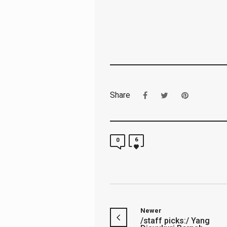
Share
6
0
Newer
/staff picks:/ Yang