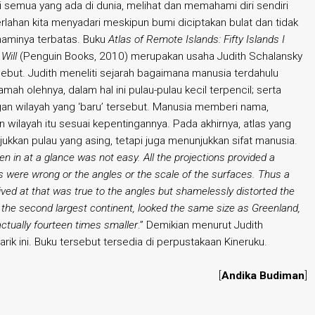
emua yang ada di dunia, melihat dan memahami diri sendiri
erlahan kita menyadari meskipun bumi diciptakan bulat dan tidak
aminya terbatas. Buku
Atlas of Remote Islands: Fifty Islands I
Will
(Penguin Books, 2010) merupakan usaha Judith Schalansky
ebut. Judith meneliti sejarah bagaimana manusia terdahulu
ah olehnya, dalam hal ini pulau-pulau kecil terpencil; serta
an wilayah yang ‘baru’ tersebut. Manusia memberi nama,
ilayah itu sesuai kepentingannya. Pada akhirnya, atlas yang
jukkan pulau yang asing, tetapi juga menunjukkan sifat manusia.
en in at a glance was not easy. All the projections provided a
s were wrong or the angles or the scale of the surfaces. Thus a
ived at that was true to the angles but shamelessly distorted the
, the second largest continent, looked the same size as Greenland,
 actually fourteen times smaller
.” Demikian menurut Judith
ik ini. Buku tersebut tersedia di perpustakaan Kineruku.
[
Andika Budiman
]