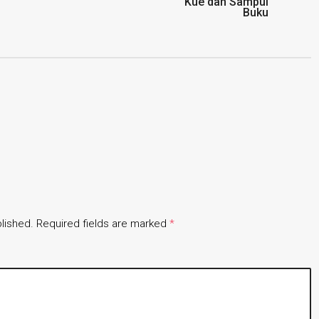
Kue dan Sampul
Buku
lished.
Required fields are marked
*