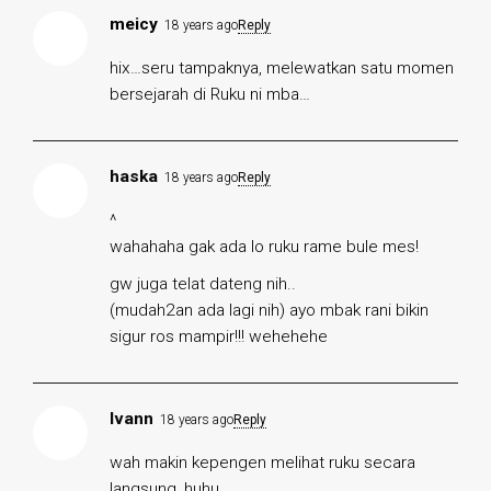
meicy
18 years ago
Reply
hix…seru tampaknya, melewatkan satu momen
bersejarah di Ruku ni mba…
haska
18 years ago
Reply
^
wahahaha gak ada lo ruku rame bule mes!
gw juga telat dateng nih..
(mudah2an ada lagi nih) ayo mbak rani bikin
sigur ros mampir!!! wehehehe
Ivann
18 years ago
Reply
wah makin kepengen melihat ruku secara
langsung, huhu