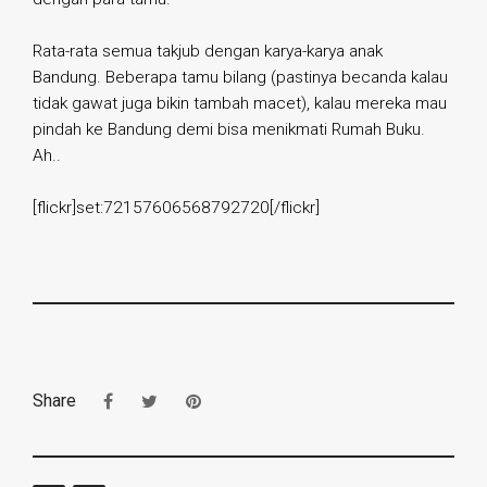
Rata-rata semua takjub dengan karya-karya anak
Bandung. Beberapa tamu bilang (pastinya becanda kalau
tidak gawat juga bikin tambah macet), kalau mereka mau
pindah ke Bandung demi bisa menikmati Rumah Buku.
Ah..
[flickr]set:72157606568792720[/flickr]
Share