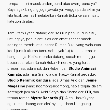
tempatmu ini masuk undergound atau overground ya?
Saya agak bingung juga jawabnya. Hingga pada akhirnya
kita tidak berhasil melabelkan Rumah Buku ke salah satu
kategori di atas.
Tamu-tamu yang datang dari seluruh penjuru dunia itu,
untungnya, penuh antusias dan amat sangat ramah
sehingga membuat suasana Rumah Buku yang walaupun
kecil (untuk ukuran tamu sebanyak itu) terasa semakin
hangat saja. Ketika mereka datang, sudah menunggu
beberapa rekan Rumah Buku / Kineruku yang turut
presentasi, ada Erick dan Ruben dari
Studio Animasi
Kumata
, ada Tisa Granicia dan Fauzy Kamal gegeduk
Studio Keramik Kandura
, ada Dimas Ario dari
Jeune
Magazine
(yang ngomong-ngomong, habis terjual dalam
setengah jam saja), Adhi Setyo dan Shana dari
ITB
, dan
teman-teman
Myrrrr Records
(Eji, Alen, Haska) yang
agak telat datang dan akhirnya ngadabrul langsung
dengan para tamu.