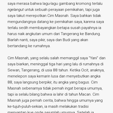
saya merasa bahwa lagu-lagu gambang kromong terlalu
ngelangut
untuk sebuah perayaan pernikahan, tapi juga
saya takut merepotkan Cim Masnah. Saya bahkan tidak
mengundangnya datang ke pernikahan saya, karena saya
terlalu sedih membayangkan betapa susah payahnya ia
harus naik angkutan umum dari Tangerang ke Bandung.
Biarlah nanti, saya pikir, saya dan Budi yang akan
bertandang ke rumahnya.
Cim Masnah, yang selalu salah memanggil saya “Yani” dan
saya biarkan, meninggal tiga hari yang lalu di rumahnya di
Sewan, Tangerang, di usia 88 tahun. Ketika Ocit, anaknya,
menelepon saya kemarin lusa dan menyebutkan angka
88, saya langsung berpikir, itu angka yang bagus. Cim
Masnah sebenarnya tidak pernah ingat berapa umurnya,
tapi ia selalu bilang bahwa ia lahir di tahun Macan. Cim
Masnah juga pernah cerita, bahwa hingga umurnya yang
ke-tujuh-puluh-sekian, ia masih melakukan tradisi
menyantap kue onde sejumlah umurnya. Setelah ia