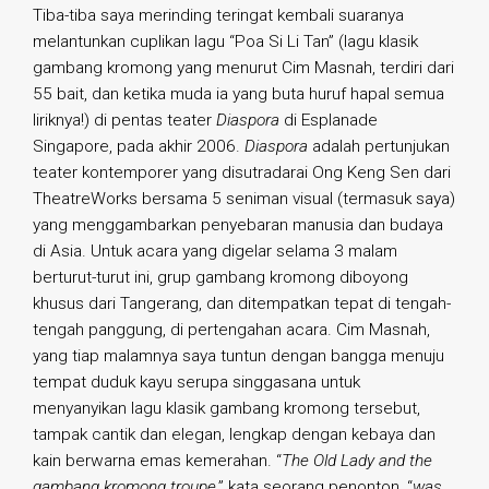
Tiba-tiba saya merinding teringat kembali suaranya
melantunkan cuplikan lagu “Poa Si Li Tan” (lagu klasik
gambang kromong yang menurut Cim Masnah, terdiri dari
55 bait, dan ketika muda ia yang buta huruf hapal semua
liriknya!) di pentas teater
Diaspora
di Esplanade
Singapore, pada akhir 2006.
Diaspora
adalah pertunjukan
teater kontemporer yang disutradarai Ong Keng Sen dari
TheatreWorks bersama 5 seniman visual (termasuk saya)
yang menggambarkan penyebaran manusia dan budaya
di Asia. Untuk acara yang digelar selama 3 malam
berturut-turut ini, grup gambang kromong diboyong
khusus dari Tangerang, dan ditempatkan tepat di tengah-
tengah panggung, di pertengahan acara. Cim Masnah,
yang tiap malamnya saya tuntun dengan bangga menuju
tempat duduk kayu serupa singgasana untuk
menyanyikan lagu klasik gambang kromong tersebut,
tampak cantik dan elegan, lengkap dengan kebaya dan
kain berwarna emas kemerahan. “
The Old Lady and the
gambang kromong troupe
,” kata seorang penonton, “
was