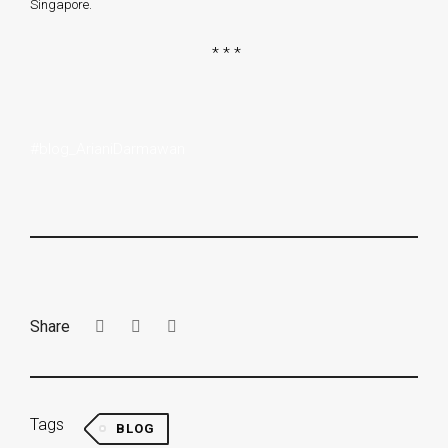
Singapore.
* * *
#blog_ArianiDarmawan
Share
Tags
BLOG