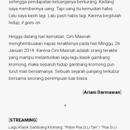
sehingga pendapatan keluarganya berkurang. Kadang
saya memberinya uang. Tapi uang itu kemudian habis.
Lalu saya kasih lagi. Lalu pasti habis lagi. Karena begitulah
hidup,
it goes on
.
Hingga datang hari kematian. Cim Masnah
menghembuskan napas terakhirnya pada hari Minggu, 26
Januari 2014. Karena Cim Masnah adalah orang terakhir
yang mampu melantunkan lagu-lagu klasik gambang
kromong, maka separuh hidup gambang kromong pun
turut mati bersamanya. Sebuah sejarah panjang terkubur
bersama seorang perempuan luar biasa.
[
Ariani Darmawan
]
*
[
STREAMING
]
Lagu Klasik Gambang Kromong: “Pobin Poa Si Li Tan” / “Poa Si Li